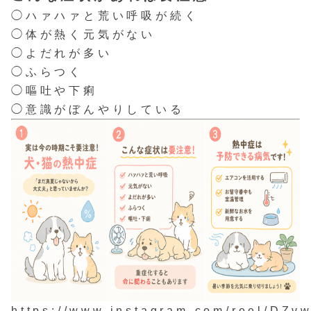
◯ハァハァと荒い呼吸が続く
◯体が熱く元気がない
◯よだれが多い
◯ふらつく
◯嘔吐や下痢
◯意識がぼんやりしている
https://www.instagram.com/reel/DZv