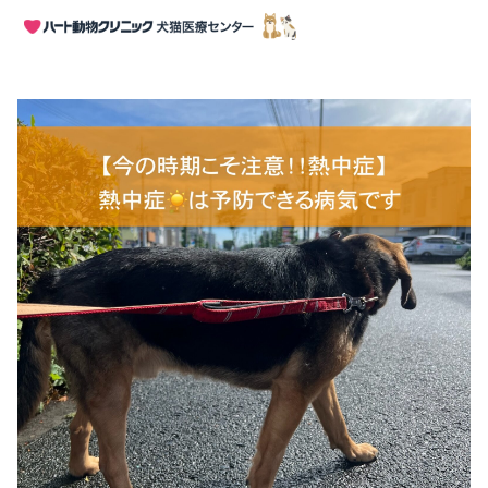
HOME
>
動物お役立ち情報
>
予防
>
【犬・猫の熱