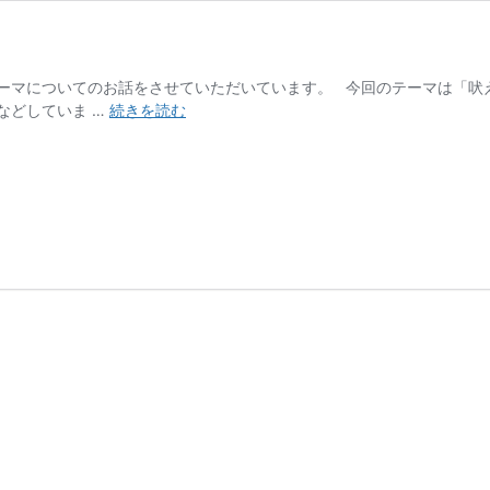
ーマについてのお話をさせていただいています。 今回のテーマは「吠
わ
などしていま …
続きを読む
ん
ち
ゃ
ん
の
「吠
え
る」
こ
と
に
つ
い
て