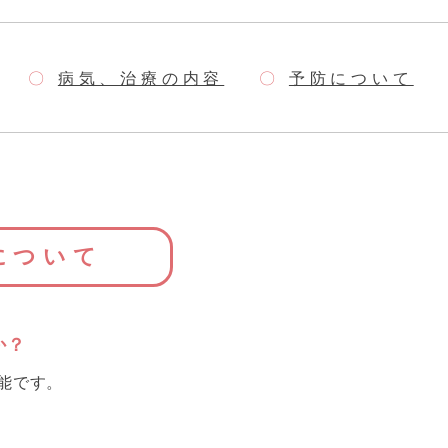
病気、治療の内容
予防について
について
か？
可能です。